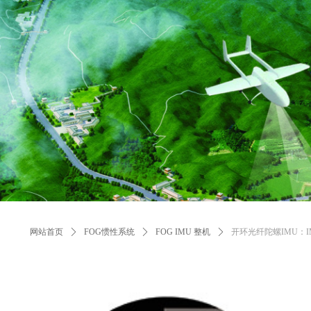
控件[tem_25_34]渲染出错,Source:未将对象引用设置到对象的实例。
控件[tem_25_34]渲染出错,Source:未将对象引用设置到对象的实例。
网站首页
ꄲ
FOG惯性系统
ꄲ
FOG IMU 整机
ꄲ
开环光纤陀螺IMU：IMU