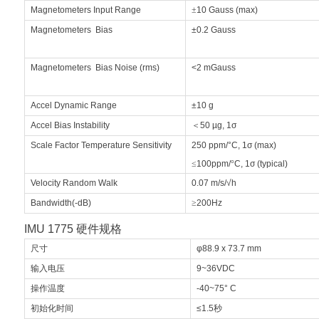
Magnetometers Input Range
±
10 Gauss (max)
Magnetometers
Bias
±0.2 Gauss
Magnetometers
Bias Noise (rms)
<2 mGauss
Accel Dynamic Range
±10 g
Accel Bias Instability
＜
50 µg
, 1
σ
Scale Factor Temperature Sensitivity
250 ppm/°C, 1σ (max)
≤
100ppm/
°
C, 1σ (typical)
Velocity Random Walk
0.07
m/s/√h
Bandwidth(-dB)
≥
200Hz
IMU 1775
硬件规格
尺寸
φ
88.9 x 73.7 mm
输入电压
9~36VDC
操作温度
-40~75° C
初始化时间
≤
1.5
秒